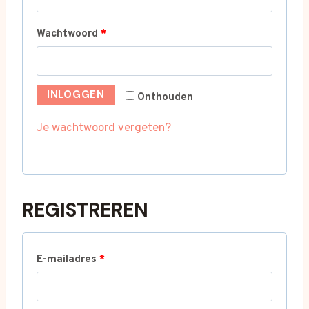
r
V
Wachtwoord
*
e
e
i
r
s
INLOGGEN
Onthouden
e
t
Je wachtwoord vergeten?
i
s
t
REGISTREREN
V
E-mailadres
*
e
r