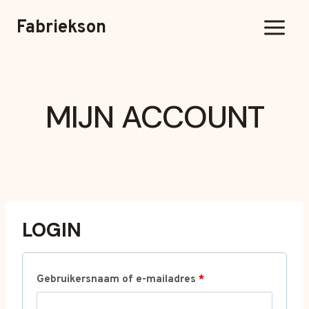
Overslaan
Fabriekson
naar
inhoud
MIJN ACCOUNT
LOGIN
V
Gebruikersnaam of e-mailadres
*
e