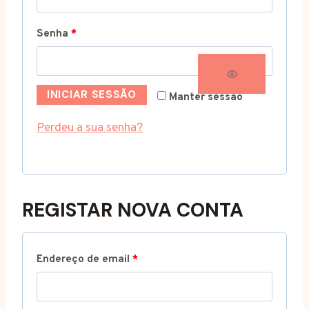
r
O
Senha
*
i
b
g
r
a
INICIAR SESSÃO
Manter sessão
i
t
Perdeu a sua senha?
g
ó
a
r
t
i
REGISTAR NOVA CONTA
ó
o
r
i
O
Endereço de email
*
o
b
r