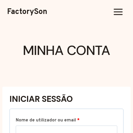
Saltar
FactorySon
para
o
conteúdo
MINHA CONTA
INICIAR SESSÃO
O
Nome de utilizador ou email
*
b