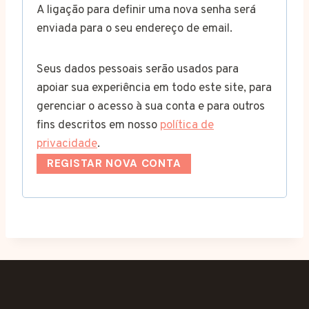
A ligação para definir uma nova senha será
i
enviada para o seu endereço de email.
g
Seus dados pessoais serão usados para
a
apoiar sua experiência em todo este site, para
t
gerenciar o acesso à sua conta e para outros
ó
fins descritos em nosso
política de
privacidade
.
r
REGISTAR NOVA CONTA
i
o