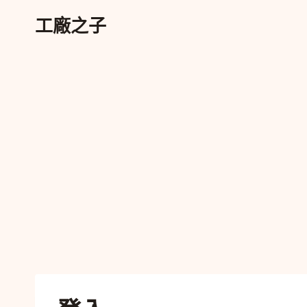
跳
工廠之子
至
內
容