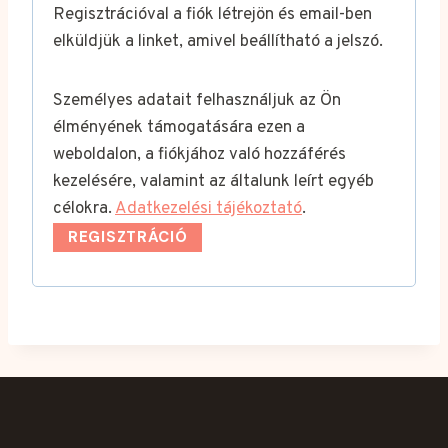
Regisztrációval a fiók létrejön és email-ben
e
elküldjük a linket, amivel beállítható a jelszó.
l
Személyes adatait felhasználjuk az Ön
e
élményének támogatására ezen a
z
weboldalon, a fiókjához való hozzáférés
ő
kezelésére, valamint az általunk leírt egyéb
célokra.
Adatkezelési tájékoztató
.
REGISZTRÁCIÓ