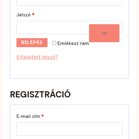
t
K
Jelszó
*
e
ö
l
t
e
BELÉPÉS
Emlékezz rám
e
z
Elfelejtett jelszó?
l
ő
e
z
REGISZTRÁCIÓ
ő
K
E-mail cím
*
ö
t