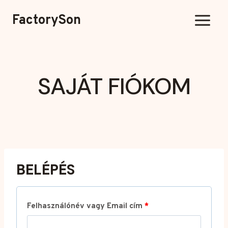
Ugrás
FactorySon
a
tartalomra
SAJÁT FIÓKOM
BELÉPÉS
K
Felhasználónév vagy Email cím
*
ö