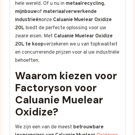
hele wereld. Of u nu in
metaalrecycling
,
mijnbouw
of
materiaalverwerkende
industrieën
onze
Caluanie Muelear Oxidize
20L
biedt de perfecte oplossing voor uw
zware eisen. Met
Caluanie Muelear Oxidize
20L te koop
verzekeren we u van topkwaliteit
en concurrerende prijzen voor al uw industriële
behoeften
.
Waarom kiezen voor
Factoryson voor
Caluanie Muelear
Oxidize?
We zijn een van de meest
betrouwbare