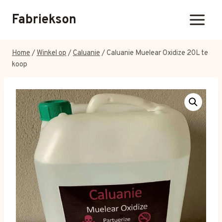
Overslaan
Fabriekson
naar
inhoud
Home
/
Winkel op
/
Caluanie
/
Caluanie Muelear Oxidize 20L te
koop