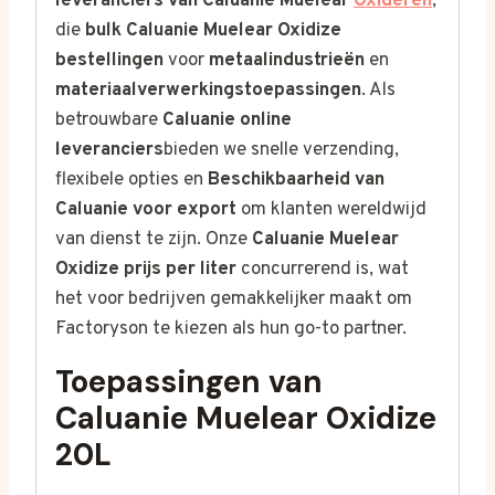
leveranciers van Caluanie Muelear
Oxideren
,
die
bulk Caluanie Muelear Oxidize
bestellingen
voor
metaalindustrieën
en
materiaalverwerkingstoepassingen
. Als
betrouwbare
Caluanie online
leveranciers
bieden we snelle verzending,
flexibele opties en
Beschikbaarheid van
Caluanie voor export
om klanten wereldwijd
van dienst te zijn. Onze
Caluanie Muelear
Oxidize prijs per liter
concurrerend is, wat
het voor bedrijven gemakkelijker maakt om
Factoryson te kiezen als hun go-to partner.
Toepassingen van
Caluanie Muelear Oxidize
20L