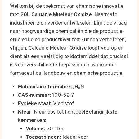
€9,100.00
op
Welkom bij de toekomst van chemische innovatie
klantbeoordeling
tot
met
20L Caluanie Muelear Oxidize
. Naarmate
€35,000.00
industrieën zich verder ontwikkelen, blijft de vraag
naar hoogwaardige chemicaliën die de productie-
efficiëntie en productkwaliteit kunnen verbeteren,
stijgen. Caluanie Muelear Oxidize loopt voorop en
dient als een veelzijdig oxidatiemiddel dat cruciaal
is voor verschillende toepassingen, waaronder
farmaceutica, landbouw en chemische productie.
Moleculaire formule
: C₇H₅N
CAS-nummer
: 100-52-7
Fysieke staat
: Vloeistof
Kleur
: Kleurloos tot lichtgeel
Belangrijkste
kenmerken:
Volume:
20 liter
Toepassingen:
Ideaal voor