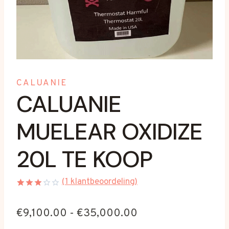
CALUANIE
CALUANIE
MUELEAR OXIDIZE
20L TE KOOP
(
1
klantbeoordeling)
Beoordeling
1
3.00
Prijsklasse:
€
9,100.00
-
€
35,000.00
op 5
gebaseerd