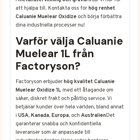
i
metallåtervinning och gruvdrift
är vi här för
att hjälpa till. Kontakta oss för
hög renhet
Caluanie Muelear Oxidize
och börja förbättra
dina industriella processer nu!
Varför välja Caluanie
Muelear 1L från
Factoryson?
Factoryson erbjuder
hög kvalitet Caluanie
Muelear Oxidize 1L
med ett åtagande om
säker, diskret frakt och pålitlig service. Vi
betjänar kunder över hela världen, bland annat
i
USA
,
Kanada
,
Europa
, och
Australien
Det
garanterar snabba och konfidentiella
leveranser som är anpassade till