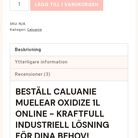
Caluanie
LÄGG TILL I VARUKORGEN
Muelear
Oxidize
SKU:
N/A
1L
Kategori:
Caluanie
kvantitet
Beskrivning
Ytterligare information
Recensioner (3)
BESTÄLL CALUANIE
MUELEAR OXIDIZE 1L
ONLINE
-
KRAFTFULL
INDUSTRIELL LÖSNING
FÖR DINA BEHOV!