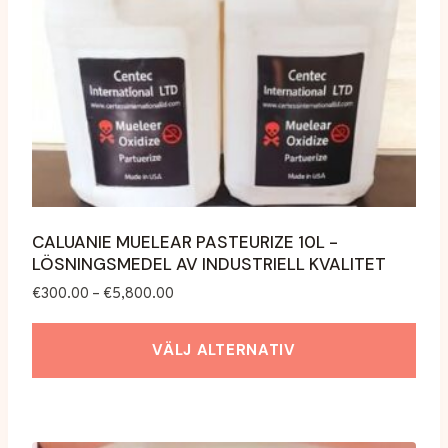
CALUANIE MUELEAR PASTEURIZE 10L -
LÖSNINGSMEDEL AV INDUSTRIELL KVALITET
Prisintervall:
€
300.00
–
€
5,800.00
€300.00
till
VÄLJ ALTERNATIV
€5,800.00
Denna
produkt
har