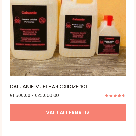
väljas
på
produktsidan
CALUANIE MUELEAR OXIDIZE 10L
Prisintervall:
€
1,500.00
–
€
25,000.00
€1,500.00
Betygsatt
4.42
till
av 5
VÄLJ ALTERNATIV
€25,000.00
Denna
produkt