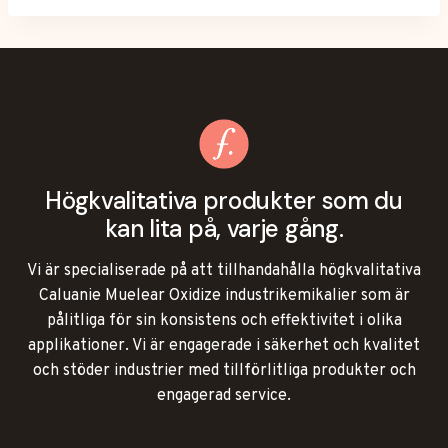
har
flera
varianter.
Alternativen
kan
väljas
på
Högkvalitativa produkter som du
produktsidan
kan lita på, varje gång.
Vi är specialiserade på att tillhandahålla högkvalitativa
Caluanie Muelear Oxidize industrikemikalier som är
pålitliga för sin konsistens och effektivitet i olika
applikationer. Vi är engagerade i säkerhet och kvalitet
och stöder industrier med tillförlitliga produkter och
engagerad service.