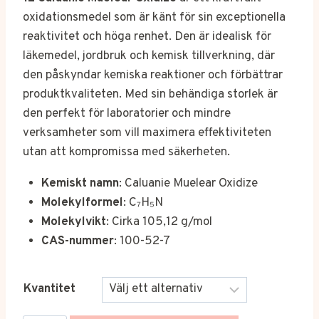
till
oxidationsmedel som är känt för sin exceptionella
€21,500.00
reaktivitet och höga renhet. Den är idealisk för
läkemedel, jordbruk och kemisk tillverkning, där
den påskyndar kemiska reaktioner och förbättrar
produktkvaliteten. Med sin behändiga storlek är
den perfekt för laboratorier och mindre
verksamheter som vill maximera effektiviteten
utan att kompromissa med säkerheten.
Kemiskt namn
: Caluanie Muelear Oxidize
Molekylformel
: C₇H₅N
Molekylvikt
: Cirka 105,12 g/mol
CAS-nummer
: 100-52-7
Kvantitet