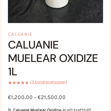
CALUANIE
CALUANIE
MUELEAR OXIDIZE
1L
(
3
kundrecensioner)
Betygsatt
3
4.67
av 5
Prisintervall:
€
1,200.00
–
€
21,500.00
baserat på
kundrecensioner
€1,200.00
1L Caluanie Muelear Oxidize
är ett kraftfullt