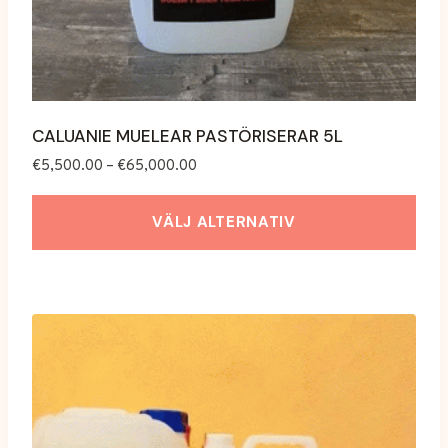
CALUANIE MUELEAR PASTÖRISERAR 5L
Prisintervall:
€
5,500.00
–
€
65,000.00
€5,500.00
till
VÄLJ ALTERNATIV
€65,000.00
Denna
produkt
har
flera
varianter.
Alternativen
kan