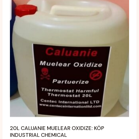
flera
varianter.
Alternativen
kan
väljas
på
produktsidan
20L CALUANIE MUELEAR OXIDIZE: KÖP
INDUSTRIAL CHEMICAL