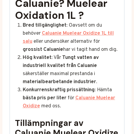
Caluanie?
Muelear
Oxidation 1L
?
Bred tillgänglighet
: Oavsett om du
behöver
Caluanie Muelear Oxidize 1L till
salu
eller undersöker alternativ för
grossist Caluanie
har vi tagit hand om dig.
Hög kvalitet
: Vår
Tungt vatten av
industriell kvalitet från Caluanie
säkerställer maximal prestanda i
materialbearbetande industrier
.
Konkurrenskraftig prissättning
: Hämta
bästa pris per liter
för
Caluanie Muelear
Oxidize
med oss.
Tillämpningar av
Caluanie Muelear Oxidize