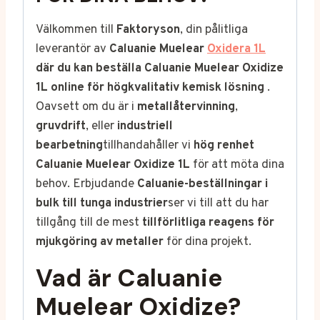
Välkommen till
Faktoryson
, din pålitliga
leverantör av
Caluanie Muelear
Oxidera 1L
där du kan beställa Caluanie Muelear Oxidize
1L online för högkvalitativ kemisk lösning
.
Oavsett om du är i
metallåtervinning
,
gruvdrift
, eller
industriell
bearbetning
tillhandahåller vi
hög renhet
Caluanie Muelear Oxidize
1L
för att möta dina
behov. Erbjudande
Caluanie-beställningar i
bulk till tunga industrier
ser vi till att du har
tillgång till de mest
tillförlitliga reagens för
mjukgöring av metaller
för dina projekt.
Vad är Caluanie
Muelear Oxidize?