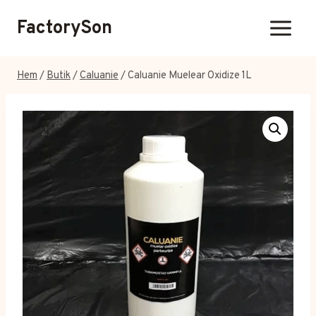
Hoppa
FactorySon
till
innehåll
Hem
/
Butik
/
Caluanie
/
Caluanie Muelear Oxidize 1L