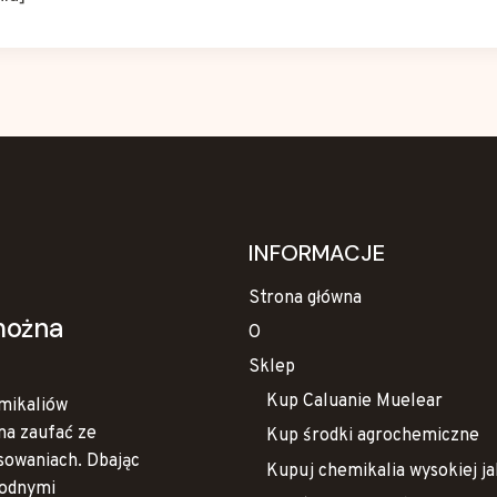
INFORMACJE
Strona główna
można
O
Sklep
Kup Caluanie Muelear
emikaliów
na zaufać ze
Kup środki agrochemiczne
sowaniach. Dbając
Kupuj chemikalia wysokiej ja
wodnymi