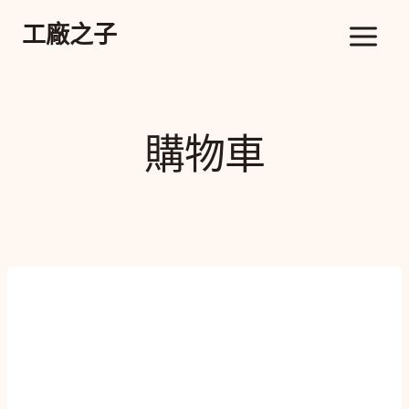
跳
工廠之子
至
內
容
購物車