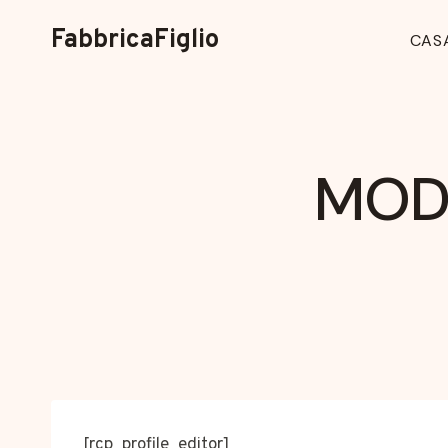
Vai
FabbricaFiglio
al
CAS
contenuto
MODI
[rcp_profile_editor]